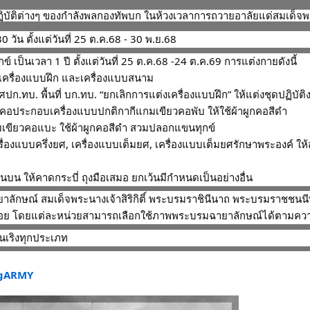
ฏิบัติต่างๆ ของกำลังพลกองทัพบก ในห้วงเวลาการถวายอาลัยแด่สมเด็จพร
 วัน ตั้งแต่วันที่ 25 ต.ค.68 - 30 พ.ย.68
ข์ เป็นเวลา 1 ปี ตั้งแต่วันที่ 25 ต.ค.68 -24 ต.ค.69 การแต่งกายดังนี้
 เครื่องแบบฝึก และเครื่องแบบสนาม
 ศปก.ทบ. พื้นที่ บก.ทบ. “ยกเลิกการแต่งเครื่องแบบฝึก” ให้แต่งชุดปฏิบ
ผูกคอประกอบเครื่องแบบปกติกากีแกมเขียวคอพับ ให้ใช้ผ้าผูกคอสีดำ
มเขียวคอแบะ ใช้ผ้าผูกคอสีดำ สวมปลอกแขนทุกข์
ครื่องแบบครึ่งยศ, เครื่องแบบเต็มยศ, เครื่องแบบเต็มยศรักษาพระองค
้านบน ให้คาดกระบี่ ถุงมือเสมอ ยกเว้นมีกำหนดเป็นอย่างอื่น
ักษณ์ สมเด็จพระนางเจ้าสิริกิติ์ พระบรมราชินีนาถ พระบรมราชชนนีพ
งทองน้อย โดยแต่ละหน่วยสามารถเลือกใช้ภาพพระบรมฉายาลักษณ์ได้ตามค
นเริงทุกประเภท
ngARMY
com/story.php?story_fbid=1114383490904349&id=100069981