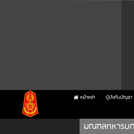
หน้าแรก
ผู้บังคับบัญชา
มณฑลทหารบกท