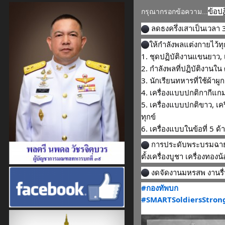
ข้อป
กรุณากรอกข้อความ...
ลดธงครึ่งเสาเป็นเวลา 30
ให้กำลังพลแต่งกายไว้ทุก
1. ชุดปฏิบัติงานแขนยาว,
2. กำลังพลที่ปฏิบัติงานใน
3. นักเรียนทหารที่ใช้ผ้า
4. เครื่องแบบปกติกากีแก
5. เครื่องแบบปกติขาว, เ
ทุกข์
6. เครื่องแบบในข้อที่ 5 ด
การประดับพระบรมฉายาล
ตั้งเครื่องบูชา เครื่อ
งดจัดงานมหรสพ งานรื่
#กองทัพบก
#SMARTSoldiersStro
https://m.facebook.