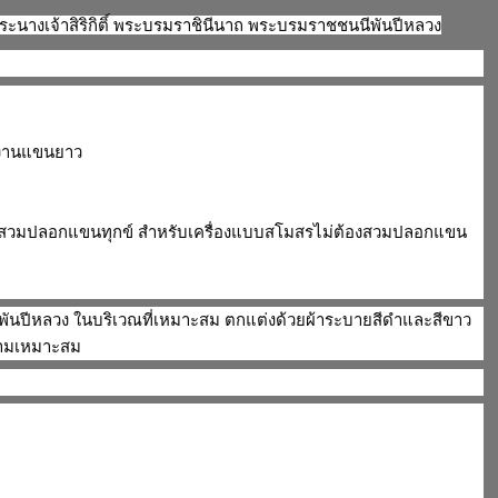
ะนางเจ้าสิริกิติ์ พระบรมราชินีนาถ พระบรมราชชนนีพันปีหลวง
ัติงานแขนยาว
์ ให้สวมปลอกแขนทุกข์ สำหรับเครื่องแบบสโมสรไม่ต้องสวมปลอกแขน
ันปีหลวง ในบริเวณที่เหมาะสม ตกแต่งด้วยผ้าระบายสีดำและสีขาว
วามเหมาะสม
266911