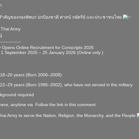
ษา
สำคัญของกองทัพบก ปกป้องชาติ ศาสน์ กษัตริย์ และประชาชนไทย
 Thai Army
์
--------------
 Opens Online Recruitment for Conscripts 2026
: 1 September 2025 – 25 January 2026 (Online only
)
 18–20 years (Born 2006–2008).
 22–29 years (Born 1995–2002), who have not served in the military.
ckground required
here, anytime via
Follow the link in this comment
hai Army to serve the Nation, Religion, the Monarchy, and the People